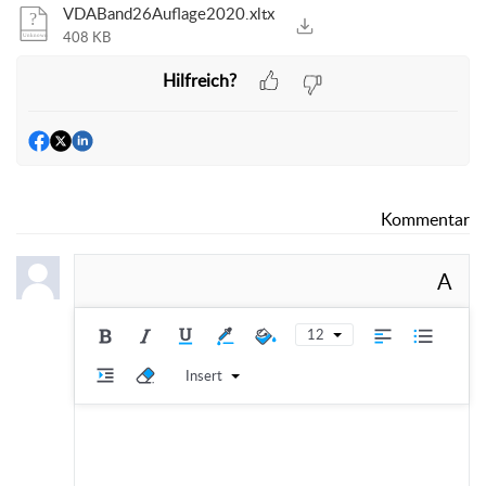
VDABand26Auflage2020.xltx
408 KB
Hilfreich?
Kommentar
A
12
Insert