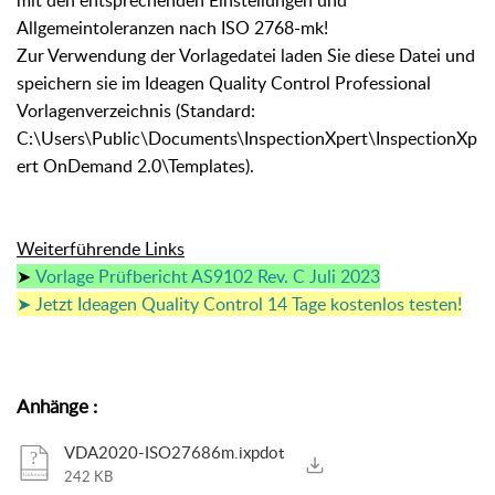
mit den entsprechenden Einstellungen und
Allgemeintoleranzen nach ISO 2768-mk!
Zur Verwendung der Vorlagedatei laden Sie diese Datei und
speichern sie im Ideagen Quality Control Professional
Vorlagenverzeichnis (Standard:
C:\Users\Public\Documents\InspectionXpert\InspectionXp
ert OnDemand 2.0\Templates).
Weiterführende Links
➤
Vorlage Prüfbericht AS9102 Rev. C Juli 2023
➤ Jetzt Ideagen Quality Control 14 Tage kostenlos testen!
Anhänge
:
VDA2020-ISO27686m.ixpdot
242 KB